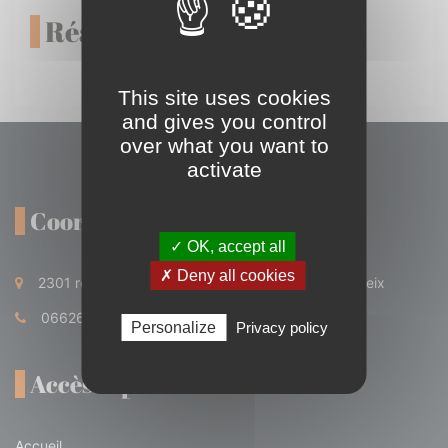
Réalisations
This site uses cookies
and gives you control
over what you want to
activate
Coordonnées
✓ OK, accept all
✗ Deny all cookies
2301 route de Meilhards 19140 Condat Sur Ganaveix
0662680993
Personalize
Privacy policy
Accès rapide
Accueil